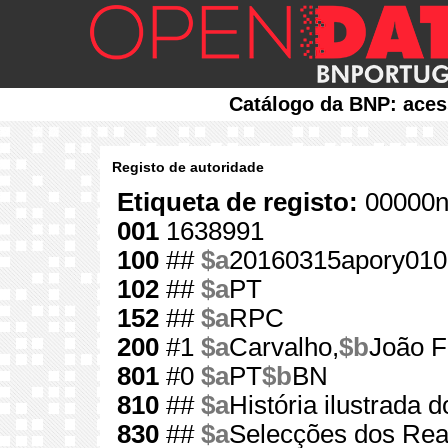
Catálogo da BNP: aces
Registo de autoridade
Etiqueta de registo:
00000n
001
1638991
100
##
$a
20160315apory010
102
##
$a
PT
152
##
$a
RPC
200
#1
$a
Carvalho,
$b
João F
801
#0
$a
PT
$b
BN
810
##
$a
História ilustrada
830
##
$a
Selecções dos Rea