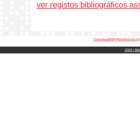
ver registos bibliográficos a
OpendataBNP@bnportugal.pt
2003 | Bib