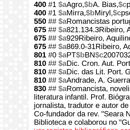
400
#1
$a
Agro,
$b
A. Bias,
$c
400
#1
$a
Mirra,
$b
Miryl,
$c
ps
550
##
$a
Romancistas portu
675
##
$a
821.134.3Ribeiro, A
675
##
$a
929Ribeiro, Aquilin
675
##
$a
869.0-31Ribeiro, Aq
801
#0
$a
PT
$b
BN
$c
200703
810
##
$a
Dic. Cron. Aut. Port
810
##
$a
Dic. das Lit. Port. 
810
##
$a
Andrade, A. Guerra
830
##
$a
Romancista, novelis
literatura infantil. Prof. Biógr
jornalista, tradutor e autor d
Co-fundador da rev. "Seara 
Biblioteca e colaborou no "G