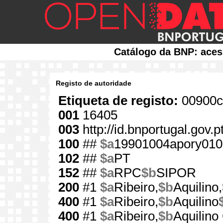
Catálogo da BNP: aces
Registo de autoridade
Etiqueta de registo:
00900c
001
16405
003
http://id.bnportugal.gov.
100
##
$a
19901004apory010
102
##
$a
PT
152
##
$a
RPC
$b
SIPOR
200
#1
$a
Ribeiro,
$b
Aquilino,
400
#1
$a
Ribeiro,
$b
Aquilino
400
#1
$a
Ribeiro,
$b
Aquilin