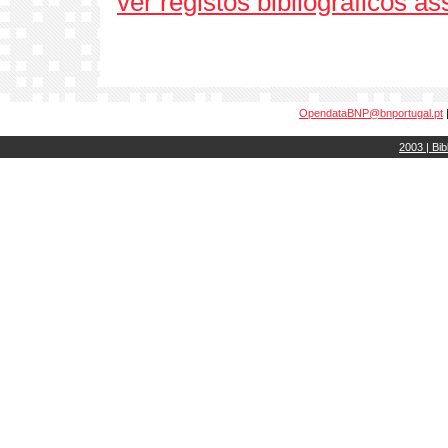
ver registos bibliográficos a
OpendataBNP@bnportugal.pt
2003 | Bib