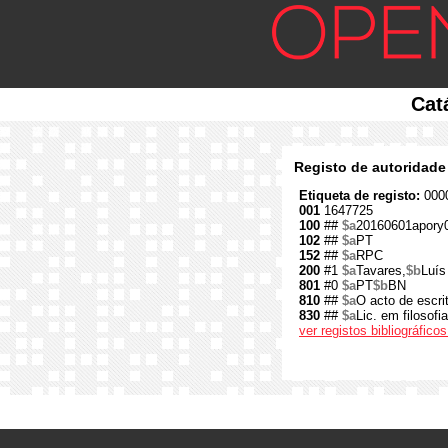
Cat
Registo de autoridade
Etiqueta de registo:
0000
001
1647725
100
##
$a
20160601apory
102
##
$a
PT
152
##
$a
RPC
200
#1
$a
Tavares,
$b
Luís
801
#0
$a
PT
$b
BN
810
##
$a
O acto de escr
830
##
$a
Lic. em filosof
ver registos bibliográfic