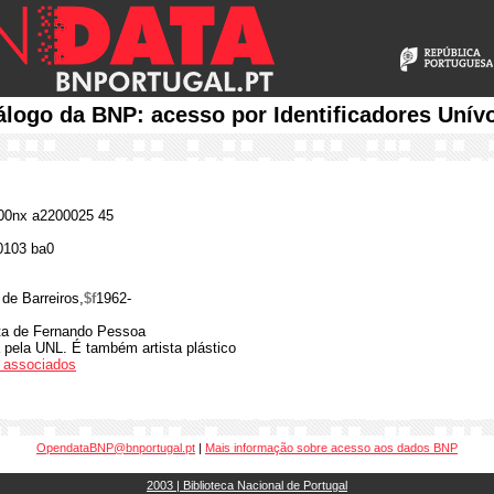
álogo da BNP: acesso por Identificadores Unív
0nx a2200025 45
0103 ba0
 de Barreiros,
$f
1962-
ita de Fernando Pessoa
ia pela UNL. É também artista plástico
os associados
OpendataBNP@bnportugal.pt
|
Mais informação sobre acesso aos dados BNP
2003 | Biblioteca Nacional de Portugal