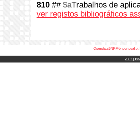
810
##
$a
Trabalhos de aplic
ver registos bibliográficos a
OpendataBNP@bnportugal.pt
2003 | Bib