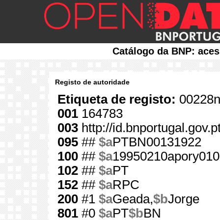
Catálogo da BNP: aces
Registo de autoridade
Etiqueta de registo:
00228n
001
164783
003
http://id.bnportugal.gov.
095
##
$a
PTBN00131922
100
##
$a
19950210apory010
102
##
$a
PT
152
##
$a
RPC
200
#1
$a
Geada,
$b
Jorge
801
#0
$a
PT
$b
BN