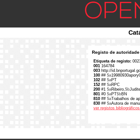
Cat
Registo de autoridade
Etiqueta de registo:
0023
001
164784
003
http://id.bnportugal.
100
##
$a
19980930apory
102
##
$a
PT
152
##
$a
RPC
200
#1
$a
Ribeiro,
$b
Judit
801
#0
$a
PT
$b
BN
810
##
$a
Trabalhos de ap
830
##
$a
Autora de manu
ver registos bibliográfic