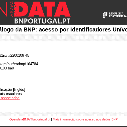
álogo da BNP: acesso por Identificadores Unív
1nx a2200109 45
gov.pt/aut/catbnp/164784
0103 ba0
e
licação [Inglês]
ais escolares
os associados
OpendataBNP@bnportugal.pt
|
Mais informação sobre acesso aos dados BNP