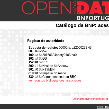
Catálogo da BNP: aces
Registo de autoridade
Etiqueta de registo:
00000nx a22000253 45
001
1649959
100
##
$a
20160624apory0103 ba0
102
##
$a
GB
152
##
$a
RPC
200
#1
$a
Hosken,
$b
Andrew
801
#0
$a
PT
$b
BN
810
##
$a
Império do medo
830
##
$a
Correspondente da BBC
ver registos bibliográficos associados
OpendataBNP@bnportugal.pt
2003 | Bib