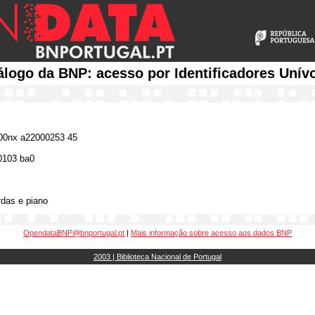
álogo da BNP: acesso por Identificadores Unív
0nx a22000253 45
0103 ba0
rdas e piano
OpendataBNP@bnportugal.pt
|
Mais informação sobre acesso aos dados BNP
2003 | Biblioteca Nacional de Portugal