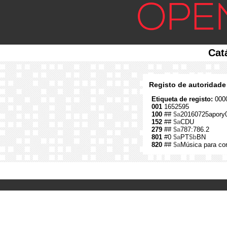
Cat
Registo de autoridade
Etiqueta de registo:
0000
001
1652595
100
##
$a
20160725apory
152
##
$a
CDU
279
##
$a
787:786.2
801
#0
$a
PT
$b
BN
820
##
$a
Música para co