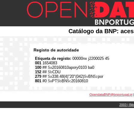
Catálogo da BNP: aces
Registo de autoridade
Etiqueta de registo:
00000nx j2200025 45
001
1654083
100
##
$a
20160810apory0103 ba0
152
##
$b
CDU
279
##
$a
338.48(4)"20"(042)
$v
BN
$z
por
801
#0
$a
PT
$b
BN
$c
20160810
OpendataBNP@bnportugal.pt
2003 | Bib