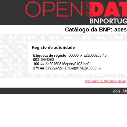
Catálogo da BNP: aces
Registo de autoridade
Etiqueta de registo:
00000nx a22000253 45
001
1654363
100
##
$a
20160816apory0103 ba0
279
##
$a
929A/Z(=1:469)(0:741)(0.053.5)
OpendataBNP@bnportugal.pt
2003 | Bib