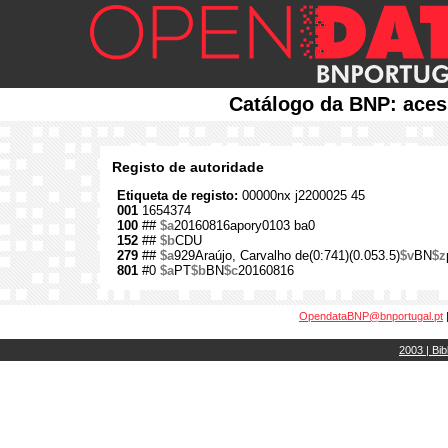
Catálogo da BNP: aces
Registo de autoridade
Etiqueta de registo:
00000nx j2200025 45
001
1654374
100
##
$a
20160816apory0103 ba0
152
##
$b
CDU
279
##
$a
929Araújo, Carvalho de(0:741)(0.053.5)
$v
BN
$z
801
#0
$a
PT
$b
BN
$c
20160816
OpendataBNP@bnportugal.pt
2003 | Bib