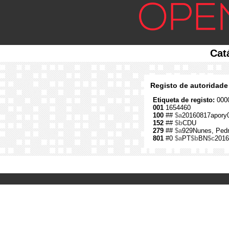
Cat
Registo de autoridade
Etiqueta de registo:
0000
001
1654460
100
##
$a
20160817apory
152
##
$b
CDU
279
##
$a
929Nunes, Pedr
801
#0
$a
PT
$b
BN
$c
2016