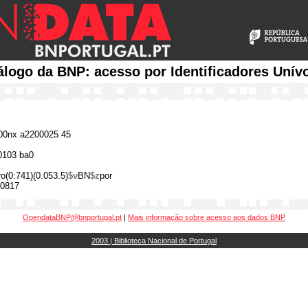
álogo da BNP: acesso por Identificadores Unív
0nx a2200025 45
0103 ba0
o(0:741)(0.053.5)
$v
BN
$z
por
0817
OpendataBNP@bnportugal.pt
|
Mais informação sobre acesso aos dados BNP
2003 | Biblioteca Nacional de Portugal