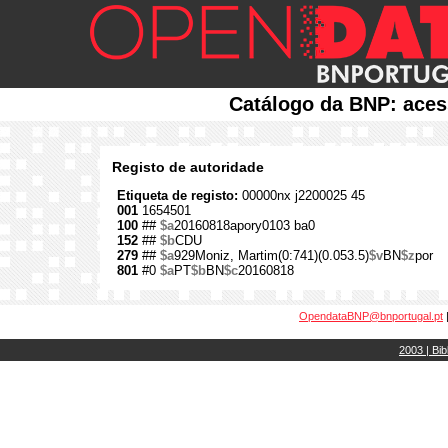
Catálogo da BNP: aces
Registo de autoridade
Etiqueta de registo:
00000nx j2200025 45
001
1654501
100
##
$a
20160818apory0103 ba0
152
##
$b
CDU
279
##
$a
929Moniz, Martim(0:741)(0.053.5)
$v
BN
$z
por
801
#0
$a
PT
$b
BN
$c
20160818
OpendataBNP@bnportugal.pt
2003 | Bib