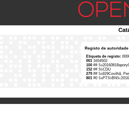
Cat
Registo de autoridade
Etiqueta de registo:
0000
001
1654502
100
##
$a
20160818apory
152
##
$b
CDU
279
##
$a
929Covilhã, Per
801
#0
$a
PT
$b
BN
$c
2016