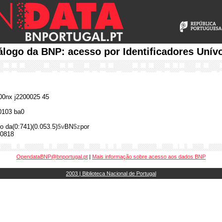
álogo da BNP: acesso por Identificadores Unív
0nx j2200025 45
0103 ba0
o da(0:741)(0.053.5)
$v
BN
$z
por
0818
OpendataBNP@bnportugal.pt
|
Mais informação sobre acesso aos dados BNP
2003 | Biblioteca Nacional de Portugal