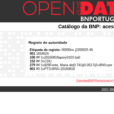
Catálogo da BNP: aces
Registo de autoridade
Etiqueta de registo:
00000nx j2200025 45
001
1654524
100
##
$a
20160818apory0103 ba0
152
##
$b
CDU
279
##
$a
929Fonte, Maria de(0:741)(0.053.5)
$v
BN
$z
por
801
#0
$a
PT
$b
BN
$c
20160818
OpendataBNP@bnportugal.pt
2003 | Bib