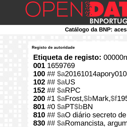
Catálogo da BNP: aces
Registo de autoridade
Etiqueta de registo:
00000n
001
1659769
100
##
$a
20161014apory010
102
##
$a
US
152
##
$a
RPC
200
#1
$a
Frost,
$b
Mark,
$f
19
801
#0
$a
PT
$b
BN
810
##
$a
O diário secreto d
830
##
$a
Romancista, argume