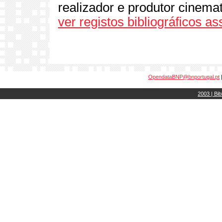
realizador e produtor cinema
ver registos bibliográficos a
OpendataBNP@bnportugal.pt
2003 | Bib