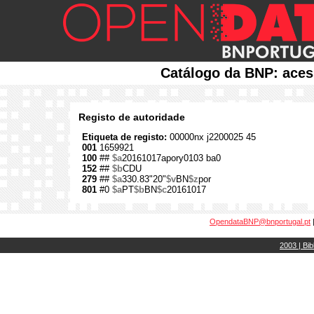
Catálogo da BNP: aces
Registo de autoridade
Etiqueta de registo:
00000nx j2200025 45
001
1659921
100
##
$a
20161017apory0103 ba0
152
##
$b
CDU
279
##
$a
330.83"20"
$v
BN
$z
por
801
#0
$a
PT
$b
BN
$c
20161017
OpendataBNP@bnportugal.pt
2003 | Bib