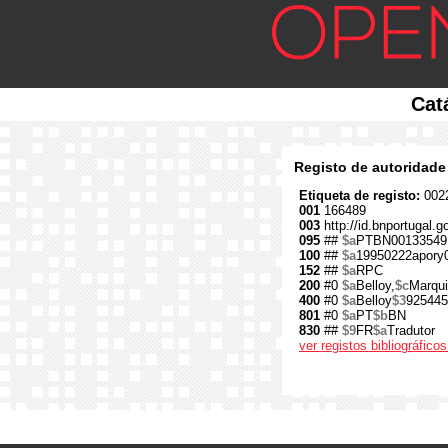
Cat
Registo de autoridade
Etiqueta de registo:
0022
001
166489
003
http://id.bnportugal.
095
##
$a
PTBN00133549
100
##
$a
19950222apory
152
##
$a
RPC
200
#0
$a
Belloy,
$c
Marqui
400
#0
$a
Belloy
$3
925445
801
#0
$a
PT
$b
BN
830
##
$9
FR
$a
Tradutor
ver registos bibliográfic