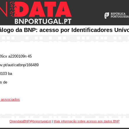
álogo da BNP: acesso por Identificadores Unív
6cx a2200109n 45
gov.pt/aut/catbnp/166489
0103 ba
s de
os associados
OpendataBNP@bnportugal.pt
|
Mais informação sobre acesso aos dados BNP