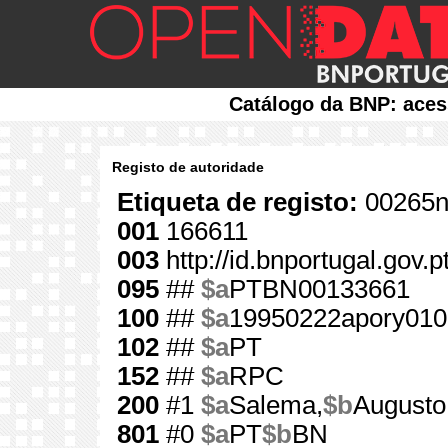
Catálogo da BNP: aces
Registo de autoridade
Etiqueta de registo:
00265n
001
166611
003
http://id.bnportugal.gov.
095
##
$a
PTBN00133661
100
##
$a
19950222apory010
102
##
$a
PT
152
##
$a
RPC
200
#1
$a
Salema,
$b
Augusto
801
#0
$a
PT
$b
BN