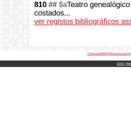
810
##
$a
Teatro genealógico
costados...
ver registos bibliográficos a
OpendataBNP@bnportugal.pt
2003 | Bib