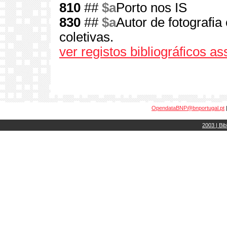
810
##
$a
Porto nos IS
830
##
$a
Autor de fotografi
coletivas.
ver registos bibliográficos a
OpendataBNP@bnportugal.pt
2003 | Bib