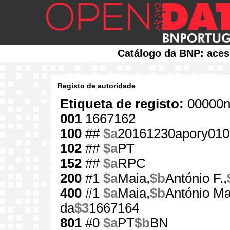
Catálogo da BNP: aces
Registo de autoridade
Etiqueta de registo:
00000n
001
1667162
100
##
$a
20161230apory010
102
##
$a
PT
152
##
$a
RPC
200
#1
$a
Maia,
$b
António F.,
400
#1
$a
Maia,
$b
António Ma
da
$3
1667164
801
#0
$a
PT
$b
BN