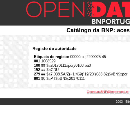
Catálogo da BNP: aces
Registo de autoridade
Etiqueta de registo:
00000nx j2200025 45
001
1668529
100
##
$a
20170111apory0103 ba0
152
##
$b
CDU
279
##
$a
7.038.5A/Z(=1:469)"19/20"(083.82)
$v
BN
$z
por
801
#0
$a
PT
$b
BN
$c
20170111
OpendataBNP@bnportugal.pt
2003 | Bib