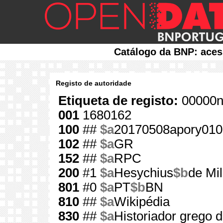
Catálogo da BNP: aces
Registo de autoridade
Etiqueta de registo:
00000n
001
1680162
100
##
$a
20170508apory010
102
##
$a
GR
152
##
$a
RPC
200
#1
$a
Hesychius
$b
de Mil
801
#0
$a
PT
$b
BN
810
##
$a
Wikipédia
830
##
$a
Historiador grego