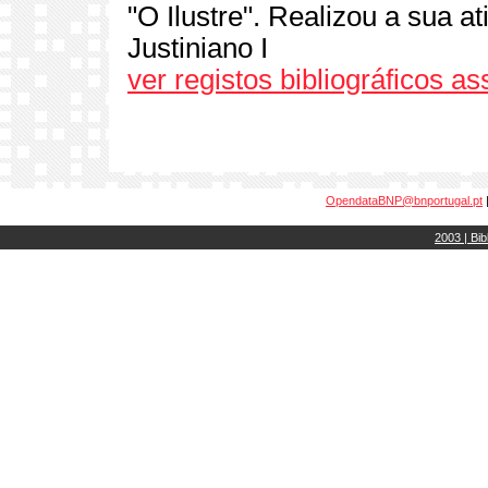
"O Ilustre". Realizou a sua a
Justiniano I
ver registos bibliográficos a
OpendataBNP@bnportugal.pt
2003 | Bib