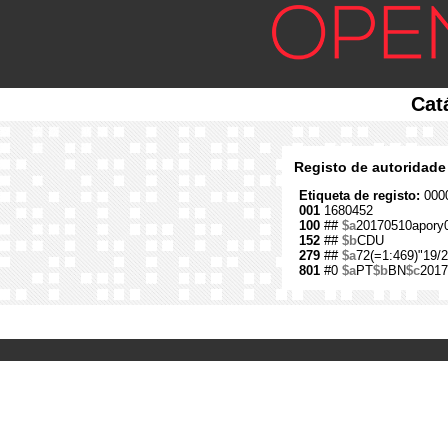
Cat
Registo de autoridade
Etiqueta de registo:
0000
001
1680452
100
##
$a
20170510apory
152
##
$b
CDU
279
##
$a
72(=1:469)"19/2
801
#0
$a
PT
$b
BN
$c
2017