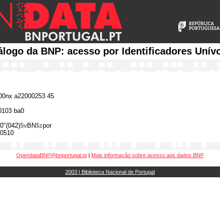
álogo da BNP: acesso por Identificadores Unív
0nx a22000253 45
0103 ba0
0"(042)
$v
BN
$z
por
0510
OpendataBNP@bnportugal.pt
|
Mais informação sobre acesso aos dados BNP
2003 | Biblioteca Nacional de Portugal