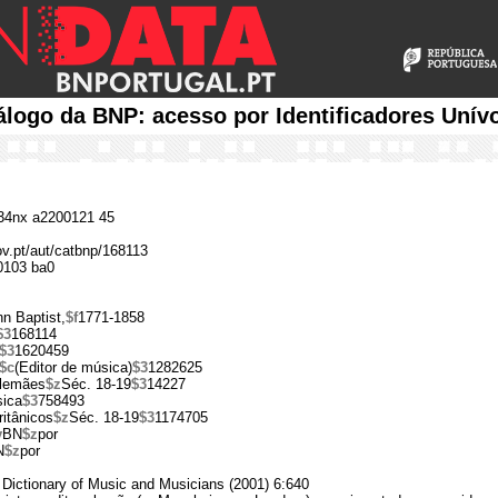
álogo da BNP: acesso por Identificadores Unív
4nx a2200121 45
ov.pt/aut/catbnp/168113
0103 ba0
n Baptist,
$f
1771-1858
$3
168114
$3
1620459
$c
(Editor de música)
$3
1282625
alemães
$z
Séc. 18-19
$3
14227
sica
$3
758493
itânicos
$z
Séc. 18-19
$3
1174705
v
BN
$z
por
N
$z
por
Dictionary of Music and Musicians (2001) 6:640