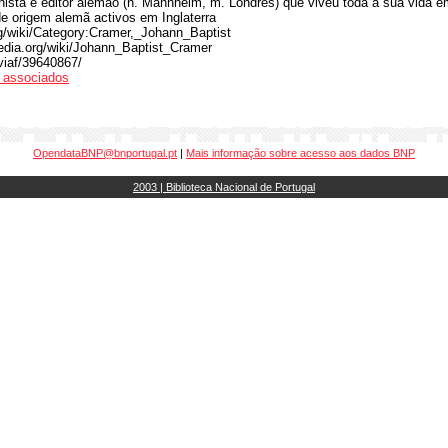
nista e editor alemão (n. Mannheim, m. Londres) que viveu toda a sua vida
e origem alemã activos em Inglaterra
rg/wiki/Category:Cramer,_Johann_Baptist
pedia.org/wiki/Johann_Baptist_Cramer
/viaf/39640867/
os associados
OpendataBNP@bnportugal.pt
|
Mais informação sobre acesso aos dados BNP
2003 | Biblioteca Nacional de Portugal