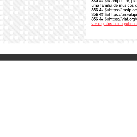
830
##
$a
Compositor, pia
uma família de músicos d
856
4#
$u
https://imslp.o
856
4#
$u
https://en.wiki
856
4#
$u
https://viaf.org
ver registos bibliográfic