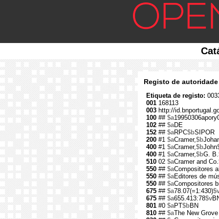
Cat
Registo de autoridade
Etiqueta de registo:
0033
001
168113
003
http://id.bnportugal.g
100
##
$a
19950306apory
102
##
$a
DE
152
##
$a
RPC
$b
SIPOR
200
#1
$a
Cramer,
$b
Johan
400
#1
$a
Cramer,
$b
John
400
#1
$a
Cramer,
$b
G. B.
510
02
$a
Cramer and Co.
550
##
$a
Compositores 
550
##
$a
Editores de mú
550
##
$a
Compositores br
675
##
$a
78.07(=1:430)
$
675
##
$a
655.413:78
$v
B
801
#0
$a
PT
$b
BN
810
##
$a
The New Grove 