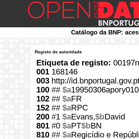
Catálogo da BNP: aces
Registo de autoridade
Etiqueta de registo:
00197n
001
168146
003
http://id.bnportugal.gov.
100
##
$a
19950306apory010
102
##
$a
FR
152
##
$a
RPC
200
#1
$a
Evans,
$b
David
801
#0
$a
PT
$b
BN
810
##
$a
Regicídio e Repúbl