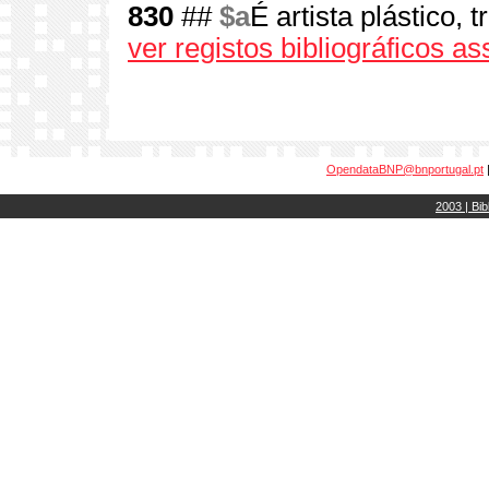
830
##
$a
É artista plástico, 
ver registos bibliográficos a
OpendataBNP@bnportugal.pt
2003 | Bib