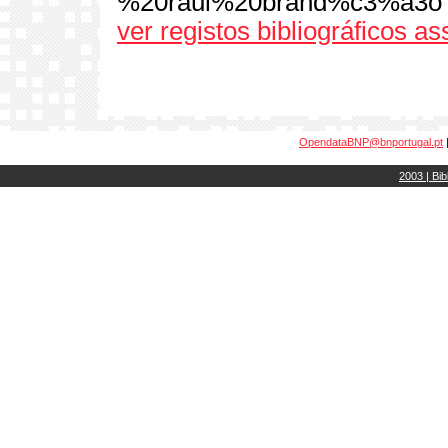
%20raul%20brand%c3%a3o
ver registos bibliográficos a
OpendataBNP@bnportugal.pt
2003 | Bib