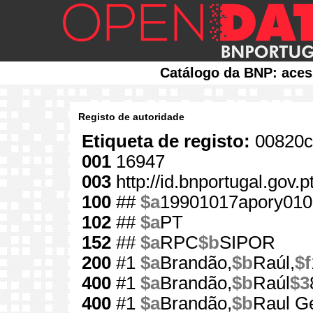
Catálogo da BNP: aces
Registo de autoridade
Etiqueta de registo:
00820c
001
16947
003
http://id.bnportugal.gov.
100
##
$a
19901017apory010
102
##
$a
PT
152
##
$a
RPC
$b
SIPOR
200
#1
$a
Brandão,
$b
Raúl,
$f
400
#1
$a
Brandão,
$b
Raúl
$3
400
#1
$a
Brandão,
$b
Raul G