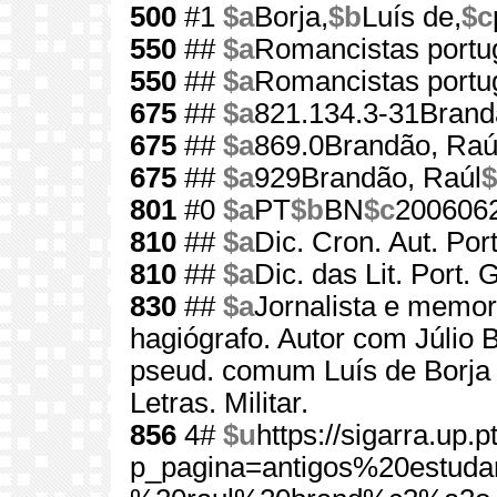
500
#1
$a
Borja,
$b
Luís de,
$c
550
##
$a
Romancistas portu
550
##
$a
Romancistas portu
675
##
$a
821.134.3-31Brand
675
##
$a
869.0Brandão, Raú
675
##
$a
929Brandão, Raúl
$
801
#0
$a
PT
$b
BN
$c
200606
810
##
$a
Dic. Cron. Aut. Port
810
##
$a
Dic. das Lit. Port. 
830
##
$a
Jornalista e memori
hagiógrafo. Autor com Júlio 
pseud. comum Luís de Borja d
Letras. Militar.
856
4#
$u
https://sigarra.up
p_pagina=antigos%20estuda