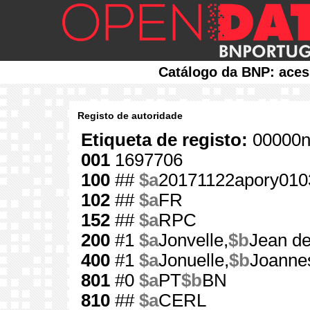
Catálogo da BNP: aces
Registo de autoridade
Etiqueta de registo:
00000n
001
1697706
100
##
$a
20171122apory010
102
##
$a
FR
152
##
$a
RPC
200
#1
$a
Jonvelle,
$b
Jean de
400
#1
$a
Jonuelle,
$b
Joanne
801
#0
$a
PT
$b
BN
810
##
$a
CERL