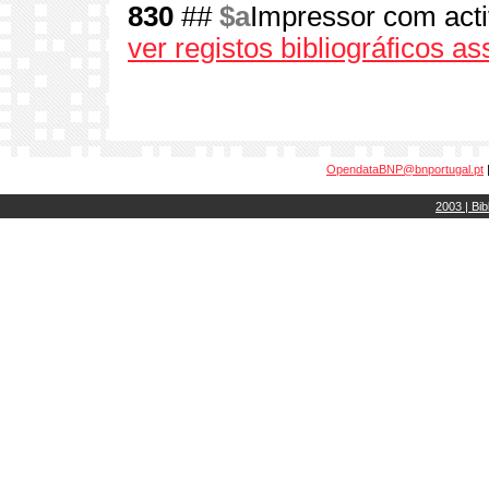
830
##
$a
Impressor com act
ver registos bibliográficos a
OpendataBNP@bnportugal.pt
2003 | Bib