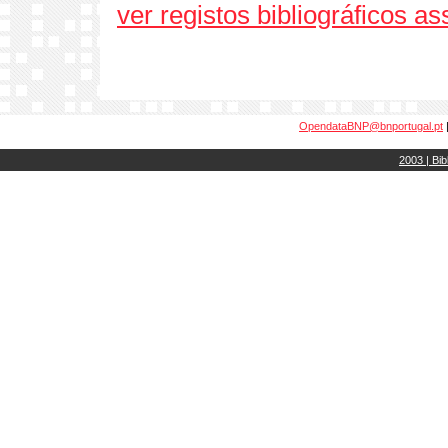
ver registos bibliográficos a
OpendataBNP@bnportugal.pt
2003 | Bib