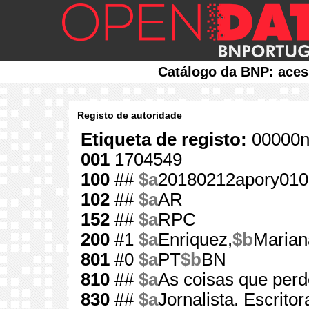
Catálogo da BNP: aces
Registo de autoridade
Etiqueta de registo:
00000n
001
1704549
100
##
$a
20180212apory010
102
##
$a
AR
152
##
$a
RPC
200
#1
$a
Enriquez,
$b
Marian
801
#0
$a
PT
$b
BN
810
##
$a
As coisas que per
830
##
$a
Jornalista. Escrito