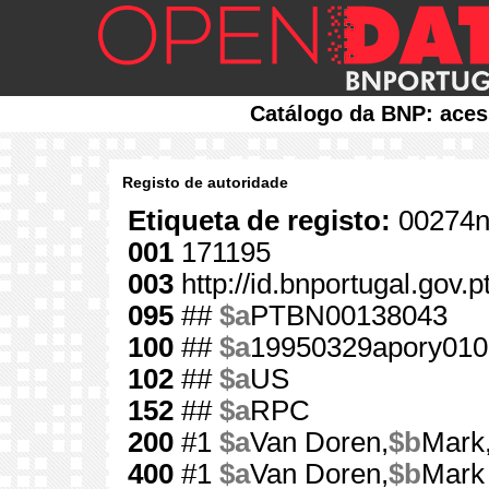
Catálogo da BNP: aces
Registo de autoridade
Etiqueta de registo:
00274n
001
171195
003
http://id.bnportugal.gov.
095
##
$a
PTBN00138043
100
##
$a
19950329apory010
102
##
$a
US
152
##
$a
RPC
200
#1
$a
Van Doren,
$b
Mark
400
#1
$a
Van Doren,
$b
Mark 