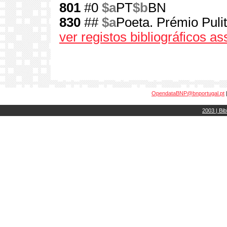
801
#0
$a
PT
$b
BN
830
##
$a
Poeta. Prémio Puli
ver registos bibliográficos a
OpendataBNP@bnportugal.pt
2003 | Bib