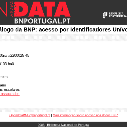
álogo da BNP: acesso por Identificadores Unív
0nx a2200025 45
0103 ba0
reira
 ano
is escolares
os associados
OpendataBNP@bnportugal.pt
|
Mais informação sobre acesso aos dados BNP
2003 | Biblioteca Nacional de Portugal