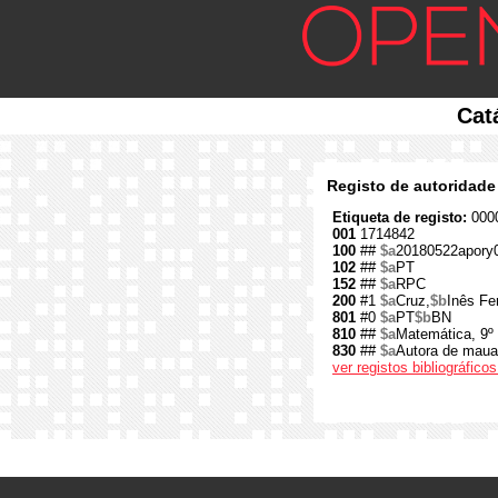
Cat
Registo de autoridade
Etiqueta de registo:
0000
001
1714842
100
##
$a
20180522apory
102
##
$a
PT
152
##
$a
RPC
200
#1
$a
Cruz,
$b
Inês Fer
801
#0
$a
PT
$b
BN
810
##
$a
Matemática, 9º
830
##
$a
Autora de maua
ver registos bibliográfic