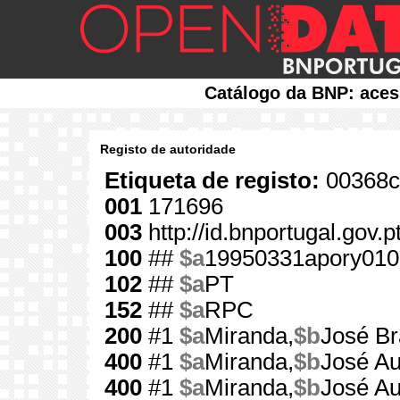
Catálogo da BNP: aces
Registo de autoridade
Etiqueta de registo:
00368c
001
171696
003
http://id.bnportugal.gov.
100
##
$a
19950331apory010
102
##
$a
PT
152
##
$a
RPC
200
#1
$a
Miranda,
$b
José B
400
#1
$a
Miranda,
$b
José A
400
#1
$a
Miranda,
$b
José A