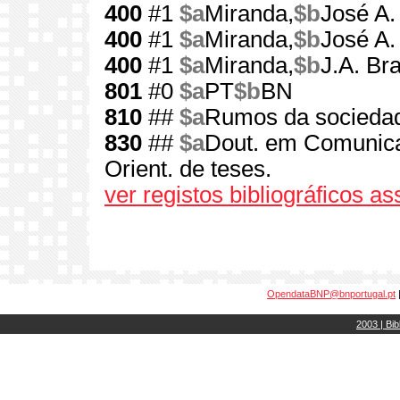
400
#1
$a
Miranda,
$b
José A.
400
#1
$a
Miranda,
$b
José A.
400
#1
$a
Miranda,
$b
J.A. Br
801
#0
$a
PT
$b
BN
810
##
$a
Rumos da socieda
830
##
$a
Dout. em Comunicaç
Orient. de teses.
ver registos bibliográficos a
OpendataBNP@bnportugal.pt
2003 | Bib