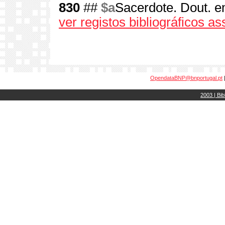
830
##
$a
Sacerdote. Dout. e
ver registos bibliográficos a
OpendataBNP@bnportugal.pt
2003 | Bib