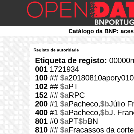
Catálogo da BNP: aces
Registo de autoridade
Etiqueta de registo:
00000n
001
1721934
100
##
$a
20180810apory010
102
##
$a
PT
152
##
$a
RPC
200
#1
$a
Pacheco,
$b
Júlio F
400
#1
$a
Pacheco,
$b
J. Fran
801
#0
$a
PT
$b
BN
810
##
$a
Fracassos da corte