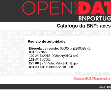
Catálogo da BNP: aces
Registo de autoridade
Etiqueta de registo:
00000nx j2200025 45
001
1727022
100
##
$a
20181008apory0103 ba0
152
##
$b
CDU
279
##
$a
77Palla, Vítor
$v
BN
$z
por
801
#0
$a
PT
$b
BN
$c
20181008
OpendataBNP@bnportugal.pt
2003 | Bib