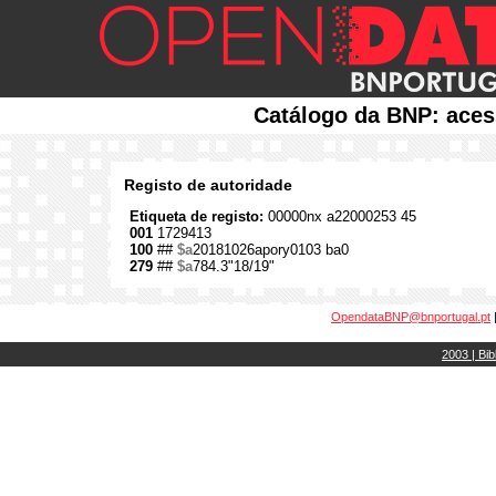
Catálogo da BNP: aces
Registo de autoridade
Etiqueta de registo:
00000nx a22000253 45
001
1729413
100
##
$a
20181026apory0103 ba0
279
##
$a
784.3"18/19"
OpendataBNP@bnportugal.pt
2003 | Bib