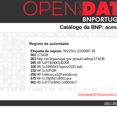
Catálogo da BNP: aces
Registo de autoridade
Etiqueta de registo:
00223nx j2200097 45
001
173438
003
http://id.bnportugal.gov.pt/aut/catbnp/173438
095
##
$a
PTBN00140205
100
##
$a
19950417apory0103 ba0
152
##
$b
SIPOR
250
##
$a
Música
$j
[Periódicos]
675
##
$a
78(05)
$v
BN
$z
por
801
#0
$a
PT
$b
BN
$c
19950417
OpendataBNP@bnportugal.pt
2003 | Bib