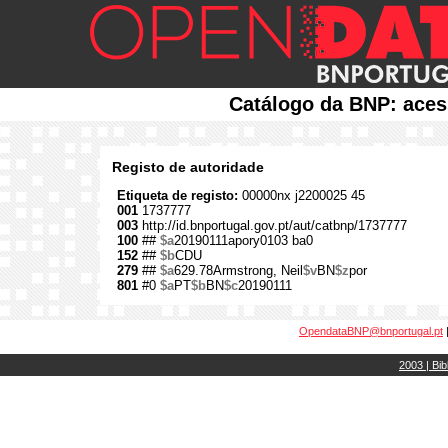
Catálogo da BNP: aces
Registo de autoridade
Etiqueta de registo:
00000nx j2200025 45
001
1737777
003
http://id.bnportugal.gov.pt/aut/catbnp/1737777
100
##
$a
20190111apory0103 ba0
152
##
$b
CDU
279
##
$a
629.78Armstrong, Neil
$v
BN
$z
por
801
#0
$a
PT
$b
BN
$c
20190111
OpendataBNP@bnportugal.pt
2003 | Bib