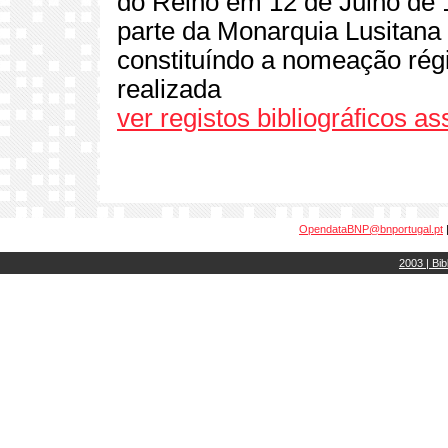
do Reino em 12 de Julho de 
parte da Monarquia Lusitana 
constituíndo a nomeação régi
realizada
ver registos bibliográficos a
OpendataBNP@bnportugal.pt
2003 | Bib