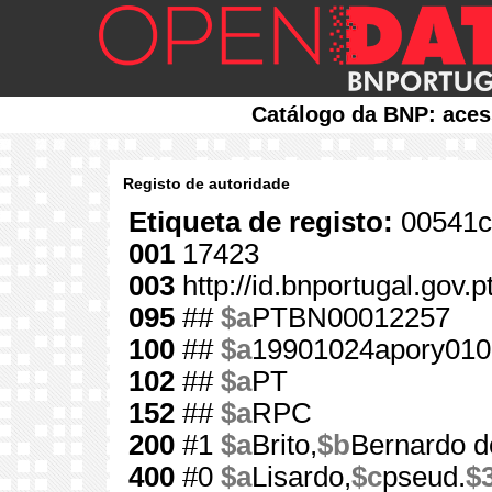
Catálogo da BNP: aces
Registo de autoridade
Etiqueta de registo:
00541c
001
17423
003
http://id.bnportugal.gov.
095
##
$a
PTBN00012257
100
##
$a
19901024apory010
102
##
$a
PT
152
##
$a
RPC
200
#1
$a
Brito,
$b
Bernardo d
400
#0
$a
Lisardo,
$c
pseud.
$