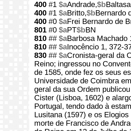
400
#1
$a
Andrade,
$b
Baltasa
400
#1
$a
Britto,
$b
Bernardo 
400
#0
$a
Frei Bernardo de Br
801
#0
$a
PT
$b
BN
810
##
$a
Barbosa Machado 
810
##
$a
Inocêncio 1, 372-37
830
##
$a
Cronista-geral da 
Reino; ingressou no Convent
de 1585, onde fez os seus es
Universidade de Coimbra em 
geral da sua Ordem publicou
Cister (Lisboa, 1602) e alarg
Portugal, tendo dado à esta
Lusitana (1597) e os Elogios
morte de Francisco de Andrad