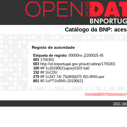
Catálogo da BNP: aces
Registo de autoridade
Etiqueta de registo:
00000nx j2200025 45
001
1755301
003
http://id.bnportugal.gov.pt/aut/catbnp/1755301
100
##
$a
20190621apory0103 ba0
152
##
$b
CDU
279
##
$a
347.74/.75(469)(075.8)
$v
BN
$z
por
801
#0
$a
PT
$b
BN
$c
20190621
OpendataBNP@bnportugal.pt
2003 | Bib