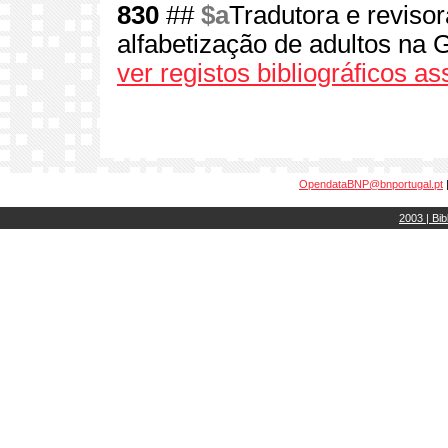
830
##
$a
Tradutora e reviso
alfabetização de adultos na 
ver registos bibliográficos a
OpendataBNP@bnportugal.pt
2003 | Bib