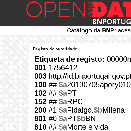
Catálogo da BNP: aces
Registo de autoridade
Etiqueta de registo:
00000n
001
1756412
003
http://id.bnportugal.gov.
100
##
$a
20190705apory010
102
##
$a
PT
152
##
$a
RPC
200
#1
$a
Fidalgo,
$b
Milena
801
#0
$a
PT
$b
BN
810
##
$a
Morte e vida