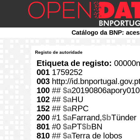
Catálogo da BNP: aces
Registo de autoridade
Etiqueta de registo:
00000n
001
1759252
003
http://id.bnportugal.gov.
100
##
$a
20190806apory010
102
##
$a
HU
152
##
$a
RPC
200
#1
$a
Farrand,
$b
Tünder
801
#0
$a
PT
$b
BN
810
##
$a
Terra de lobos