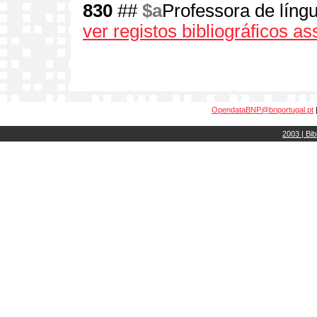
830
##
$a
Professora de lín
ver registos bibliográficos a
OpendataBNP@bnportugal.pt
2003 | Bib