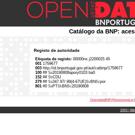
Catálogo da BNP: aces
Registo de autoridade
Etiqueta de registo:
00000nx j2200025 45
001
1759677
003
http://id.bnportugal.gov.pt/aut/catbnp/1759677
100
##
$a
20190808apory0103 ba0
152
##
$b
CDU
279
##
$a
347.97/.99(4-67UE)
$v
BN
$z
por
801
#0
$a
PT
$b
BN
$c
20190808
OpendataBNP@bnportugal.pt
2003 | Bib