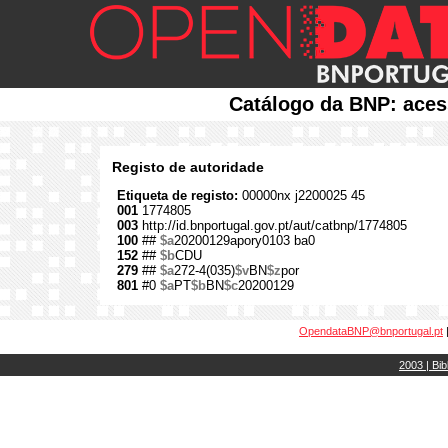
Catálogo da BNP: aces
Registo de autoridade
Etiqueta de registo:
00000nx j2200025 45
001
1774805
003
http://id.bnportugal.gov.pt/aut/catbnp/1774805
100
##
$a
20200129apory0103 ba0
152
##
$b
CDU
279
##
$a
272-4(035)
$v
BN
$z
por
801
#0
$a
PT
$b
BN
$c
20200129
OpendataBNP@bnportugal.pt
2003 | Bib