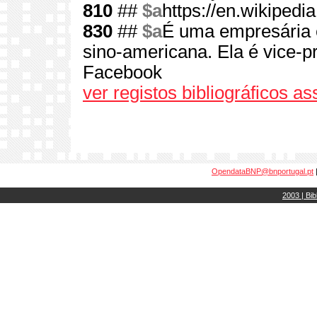
810
##
$a
https://en.wikipedi
830
##
$a
É uma empresária e
sino-americana. Ela é vice-p
Facebook
ver registos bibliográficos a
OpendataBNP@bnportugal.pt
2003 | Bib