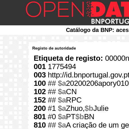
Catálogo da BNP: aces
Registo de autoridade
Etiqueta de registo:
00000n
001
1775494
003
http://id.bnportugal.gov.
100
##
$a
20200206apory010
102
##
$a
CN
152
##
$a
RPC
200
#1
$a
Zhuo,
$b
Julie
801
#0
$a
PT
$b
BN
810
##
$a
A criação de um ge