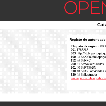
Cat
Registo de autoridade
Etiqueta de registo:
0000
001
1785268
003
http://id.bnportugal.
100
##
$a
20200706apory
152
##
$a
RPC
200
#1
$a
Walker,
$b
Alex
801
#0
$a
PT
$b
BN
810
##
$a
365 atividades c
830
##
$a
Ilustrador
ver registos bibliográfic