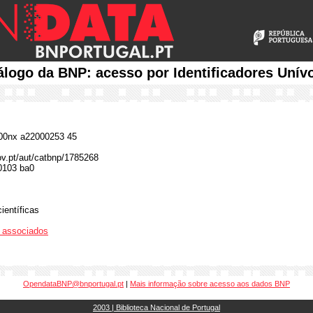
álogo da BNP: acesso por Identificadores Unív
0nx a22000253 45
gov.pt/aut/catbnp/1785268
0103 ba0
ientíficas
os associados
OpendataBNP@bnportugal.pt
|
Mais informação sobre acesso aos dados BNP
2003 | Biblioteca Nacional de Portugal