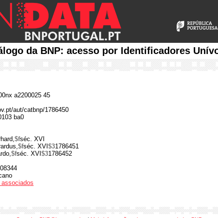
álogo da BNP: acesso por Identificadores Unív
0nx a2200025 45
gov.pt/aut/catbnp/1786450
0103 ba0
hard,
$f
séc. XVI
ardus,
$f
séc. XVI
$3
1786451
rdo,
$f
séc. XVI
$3
1786452
08344
cano
os associados