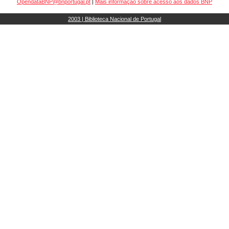
OpendataBNP@bnportugal.pt
|
Mais informação sobre acesso aos dados BNP
2003 | Biblioteca Nacional de Portugal