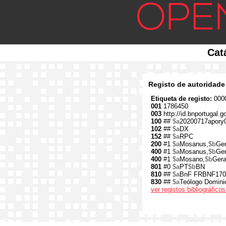
Cat
Registo de autoridade
Etiqueta de registo:
0000
001
1786450
003
http://id.bnportugal.
100
##
$a
20200717apory
102
##
$a
DX
152
##
$a
RPC
200
#1
$a
Mosanus,
$b
Ger
400
#1
$a
Mosanus,
$b
Ger
400
#1
$a
Mosano,
$b
Gera
801
#0
$a
PT
$b
BN
810
##
$a
BnF FRBNF170
830
##
$a
Teólogo Domini
ver registos bibliográfic