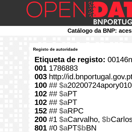
Catálogo da BNP: aces
Registo de autoridade
Etiqueta de registo:
00146n
001
1786883
003
http://id.bnportugal.gov.
100
##
$a
20200724apory010
102
##
$a
PT
102
##
$a
PT
152
##
$a
RPC
200
#1
$a
Carvalho,
$b
Carlos
801
#0
$a
PT
$b
BN