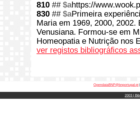
810
##
$a
https://www.wook.p
830
##
$a
Primeira experiênc
Maria em 1969, 2000, 2002. 
Venusiana. Formou-se em Med
Homeopatia e Nutrição nos 
ver registos bibliográficos a
OpendataBNP@bnportugal.pt
2003 | Bib