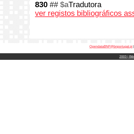
830
##
$a
Tradutora
ver registos bibliográficos a
OpendataBNP@bnportugal.pt
2003 | Bib