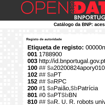
Catálogo da BNP: aces
Registo de autoridade
Etiqueta de registo:
00000n
001
1788900
003
http://id.bnportugal.gov.
100
##
$a
20200824apory010
102
##
$a
PT
152
##
$a
RPC
200
#1
$a
Paião,
$b
Patrícia
801
#0
$a
PT
$b
BN
810
##
$a
R. U. R. robots un