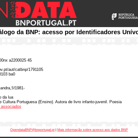
álogo da BNP: acesso por Identificadores Unív
0nx a2200025 45
gov.pt/aut/catbnp/1791105
0103 ba0
andra,
$f
1981-
 da lua
 Cultura Portuguesa (Ensino). Autora de livro infanto-juvenil. Poesia
os associados
OpendataBNP@bnportugal.pt
|
Mais informação sobre acesso aos dados BNP