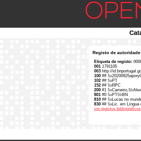
Cat
Registo de autoridade
Etiqueta de registo:
0000
001
1791105
003
http://id.bnportugal.
100
##
$a
20200925apory
102
##
$a
PT
152
##
$a
RPC
200
#1
$a
Carneiro,
$b
Alex
801
#0
$a
PT
$b
BN
810
##
$a
Lucas no mundo
830
##
$a
Lic. em Língua e
ver registos bibliográfic