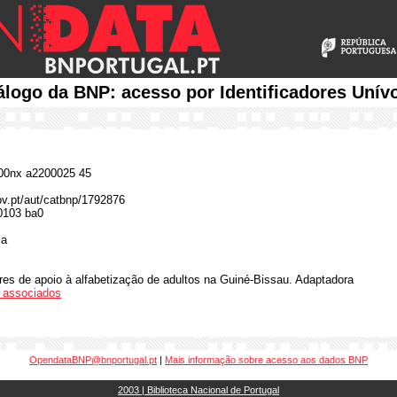
álogo da BNP: acesso por Identificadores Unív
0nx a2200025 45
gov.pt/aut/catbnp/1792876
0103 ba0
ia
es de apoio à alfabetização de adultos na Guiné-Bissau. Adaptadora
os associados
OpendataBNP@bnportugal.pt
|
Mais informação sobre acesso aos dados BNP
2003 | Biblioteca Nacional de Portugal