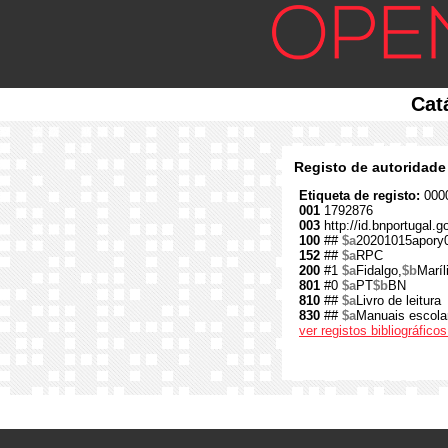
Cat
Registo de autoridade
Etiqueta de registo:
0000
001
1792876
003
http://id.bnportugal.
100
##
$a
20201015apory
152
##
$a
RPC
200
#1
$a
Fidalgo,
$b
Maríl
801
#0
$a
PT
$b
BN
810
##
$a
Livro de leitura
830
##
$a
Manuais escolar
ver registos bibliográfic