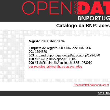
Catálogo da BNP: aces
Registo de autoridade
Etiqueta de registo:
00000nx a22000253 45
001
1794370
003
http://id.bnportugal.gov.pt/aut/catbnp/1794370
100
##
$a
20201027apory0103 ba0
200
#1
$a
Ribeiro,
$b
Aquilino,
$f
1885-1963010
ver registos bibliográficos associados
OpendataBNP@bnportugal.pt
2003 | Bib