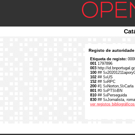
Cat
Registo de autoridade
Etiqueta de registo:
0000
001
1797896
003
http://id.bnportugal.
100
##
$a
20201211apory
102
##
$a
US
152
##
$a
RPC
200
#1
$a
Norton,
$b
Carla
801
#0
$a
PT
$b
BN
810
##
$a
Perseguida
830
##
$a
Jornalista, rom
ver registos bibliográfic