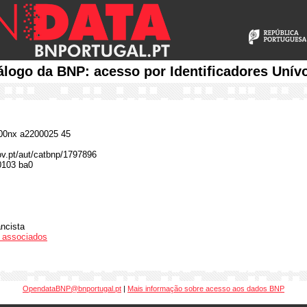
álogo da BNP: acesso por Identificadores Unív
0nx a2200025 45
gov.pt/aut/catbnp/1797896
0103 ba0
ancista
os associados
OpendataBNP@bnportugal.pt
|
Mais informação sobre acesso aos dados BNP